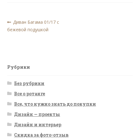
Навигация
Предыдущая
Диван Багама 01/17 с
запись:
бежевой подушкой
по
записям
Рубрики
Без рубрики
Все о ротанге
Все, что нужно знать до покупки
Дизайн — проекты
Дизайн и интерьер
Скидка за фото-отзыв