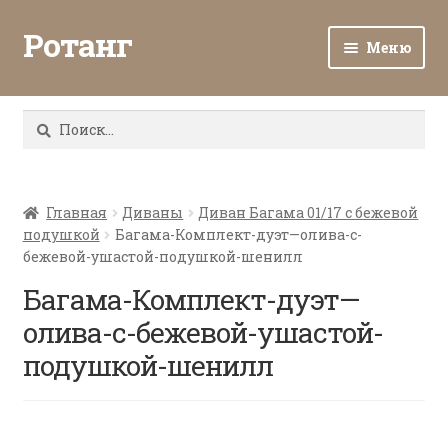
Ротанг
Меню
Разв
Каталог
вло
Найти:
мен
Доставка и оплата
Разв
О нас
вло
Главная
Диваны
Диван Багама 01/17 с бежевой
подушкой
Багама-Комплект-дуэт—олива-с-
мен
Разв
Все о ротанге
бежевой-ушастой-подушкой-шенилл
вло
мен
Багама-Комплект-дуэт—
Ротанг оптом
олива-с-бежевой-ушастой-
Контакты
подушкой-шенилл