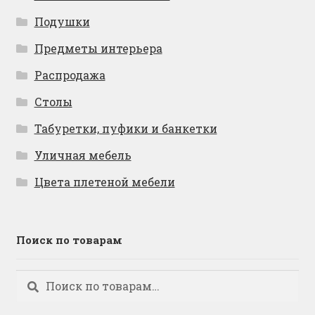
Подушки
Предметы интерьера
Распродажа
Столы
Табуретки, пуфики и банкетки
Уличная мебель
Цвета плетеной мебели
Поиск по товарам
Искать:
Поиск