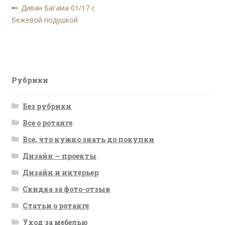
Навигация
Предыдущая
Диван Багама 01/17 с
запись:
бежевой подушкой
по
записям
Рубрики
Без рубрики
Все о ротанге
Все, что нужно знать до покупки
Дизайн — проекты
Дизайн и интерьер
Скидка за фото-отзыв
Статьи о ротанге
Уход за мебелью