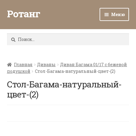
Ротанг
Меню
Разв
Каталог
вло
Найти:
мен
Доставка и оплата
Разв
О нас
вло
Главная
Диваны
Диван Багама 01/17 с бежевой
подушкой
Стол-Багама-натуральный-цвет-(2)
мен
Разв
Все о ротанге
вло
Стол-Багама-натуральный-
мен
Ротанг оптом
цвет-(2)
Контакты