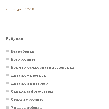
Навигация
Предыдущая
Табурет 12/18
запись:
по
записям
Рубрики
Без рубрики
Все о ротанге
Все, что нужно знать до покупки
Дизайн — проекты
Дизайн и интерьер
Скидка за фото-отзыв
Статьи о ротанге
Уход за мебелью