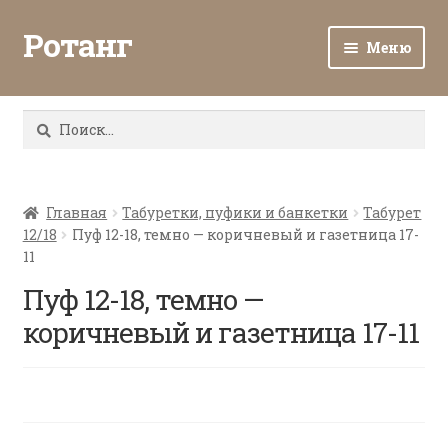
Ротанг
Меню
Разв
Каталог
вло
Найти:
мен
Доставка и оплата
Разв
О нас
вло
Главная
Табуретки, пуфики и банкетки
Табурет
12/18
Пуф 12-18, темно — коричневый и газетница 17-
мен
Разв
Все о ротанге
11
вло
мен
Пуф 12-18, темно —
Ротанг оптом
коричневый и газетница 17-11
Контакты