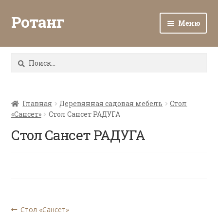
Ротанг
Меню
Разв
Каталог
вло
Найти:
мен
Доставка и оплата
Разв
О нас
вло
Главная
Деревянная садовая мебель
Стол
«Сансет»
Стол Сансет РАДУГА
мен
Разв
Все о ротанге
вло
Стол Сансет РАДУГА
мен
Ротанг оптом
Контакты
Навигация
Предыдущая
Стол «Сансет»