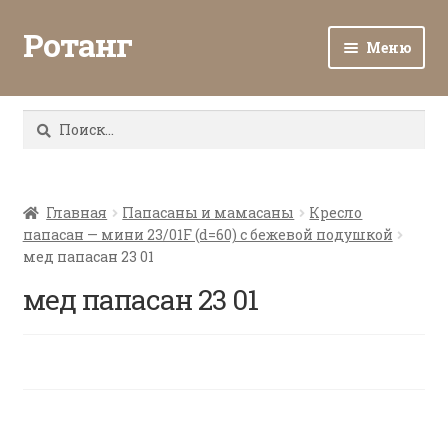
Ротанг
Меню
Разв
Каталог
вло
Найти:
мен
Доставка и оплата
Разв
О нас
вло
Главная
Папасаны и мамасаны
Кресло
папасан — мини 23/01F (d=60) с бежевой подушкой
мен
Разв
Все о ротанге
мед папасан 23 01
вло
мен
мед папасан 23 01
Ротанг оптом
Контакты