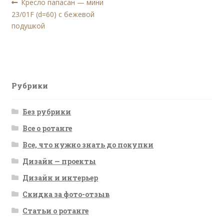
Навигация
Предыдущая
Кресло папасан — мини
запись:
23/01F (d=60) с бежевой
по
подушкой
записям
Рубрики
Без рубрики
Все о ротанге
Все, что нужно знать до покупки
Дизайн — проекты
Дизайн и интерьер
Скидка за фото-отзыв
Статьи о ротанге