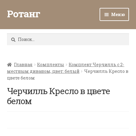
Ротанг
Меню
Разв
Каталог
вло
Найти:
мен
Доставка и оплата
Разв
О нас
вло
Главная
Комплекты
Комплект Черчилль с 2-
местным диваном, цвет: белый
Черчилль Кресло в
мен
Разв
Все о ротанге
цвете белом
вло
мен
Черчилль Кресло в цвете
Ротанг оптом
белом
Контакты