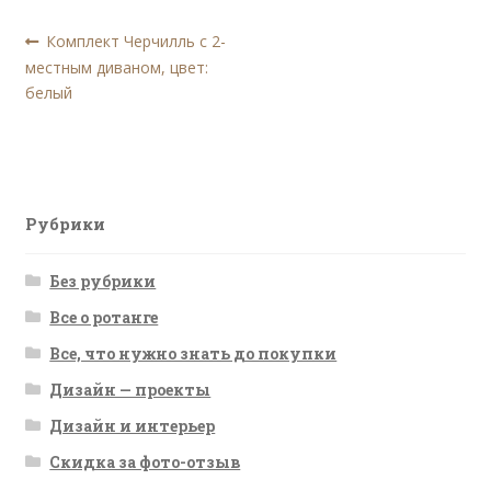
Навигация
Предыдущая
Комплект Черчилль с 2-
запись:
местным диваном, цвет:
по
белый
записям
Рубрики
Без рубрики
Все о ротанге
Все, что нужно знать до покупки
Дизайн — проекты
Дизайн и интерьер
Скидка за фото-отзыв