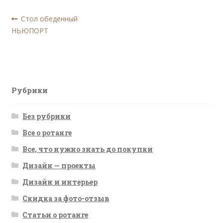
Навигация
Предыдущая
Стол обеденный
запись:
НЬЮПОРТ
по
записям
Рубрики
Без рубрики
Все о ротанге
Все, что нужно знать до покупки
Дизайн — проекты
Дизайн и интерьер
Скидка за фото-отзыв
Статьи о ротанге