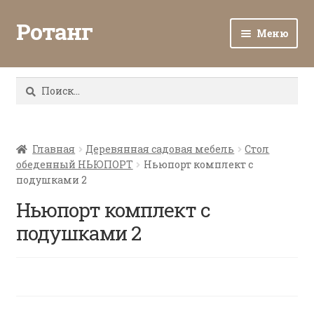
Ротанг
Меню
Разв
Каталог
вло
Найти:
мен
Доставка и оплата
Разв
О нас
вло
Главная
Деревянная садовая мебель
Стол
обеденный НЬЮПОРТ
Ньюпорт комплект с
мен
Разв
Все о ротанге
подушками 2
вло
мен
Ньюпорт комплект с
Ротанг оптом
подушками 2
Контакты