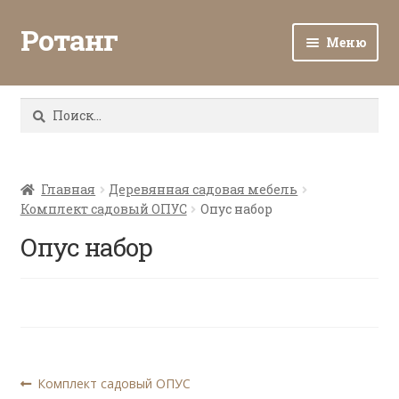
Ротанг
Меню
Разв
Каталог
вло
Найти:
мен
Доставка и оплата
Разв
О нас
вло
Главная
Деревянная садовая мебель
Комплект садовый ОПУС
Опус набор
мен
Разв
Все о ротанге
вло
Опус набор
мен
Ротанг оптом
Контакты
Навигация
Предыдущая
Комплект садовый ОПУС