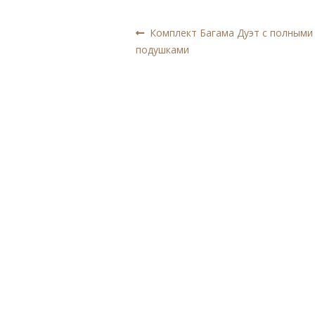
Навигация
Предыдущая
Комплект Багама Дуэт с полным
запись:
подушками
по
записям