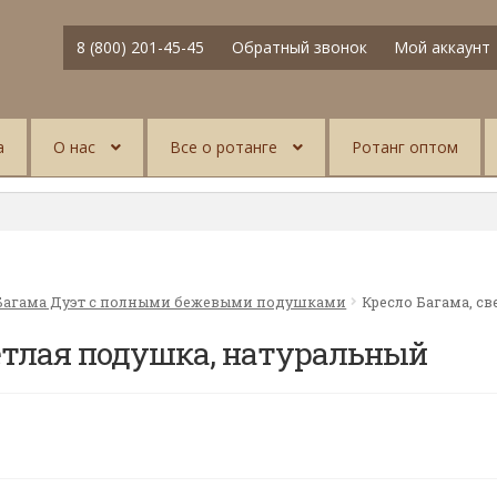
8 (800) 201-45-45
Обратный звонок
Мой аккаунт
а
О нас
Все о ротанге
Ротанг оптом
Багама Дуэт с полными бежевыми подушками
Кресло Багама, с
етлая подушка, натуральный