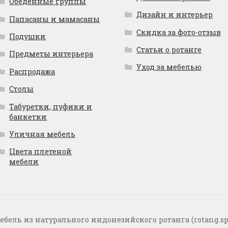
Обеденные группы
Дизайн и интерьер
Папасаны и мамасаны
Скидка за фото-отзыв
Подушки
Статьи о ротанге
Предметы интерьера
Уход за мебелью
Распродажа
Столы
Табуретки, пуфики и
банкетки
Уличная мебель
Цвета плетеной
мебели
ебель из натурального индонезийского ротанга (rotang.sp