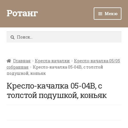
Ротанг
Меню
Разв
Каталог
вло
Найти:
мен
Доставка и оплата
Разв
О нас
вло
Главная
Кресла-качалки
Кресло-качалка 05/05
собранная
Кресло-качалка 05-04В, с толстой
мен
Разв
Все о ротанге
подушкой, коньяк
вло
мен
Кресло-качалка 05-04В, с
Ротанг оптом
толстой подушкой, коньяк
Контакты