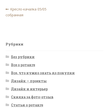
Навигация
Предыдущая
Кресло-качалка 05/05
запись:
собранная
по
записям
Рубрики
Без рубрики
Все о ротанге
Все, что нужно знать до покупки
Дизайн — проекты
Дизайн и интерьер
Скидка за фото-отзыв
Статьи о ротанге