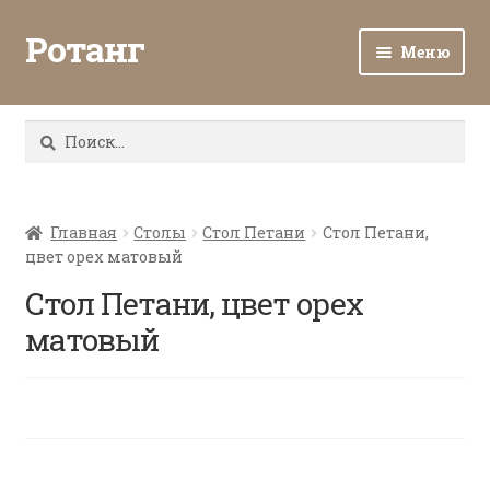
Ротанг
Меню
Разв
Каталог
вло
Найти:
мен
Доставка и оплата
Разв
О нас
вло
Главная
Столы
Стол Петани
Стол Петани,
цвет орех матовый
мен
Разв
Все о ротанге
вло
Стол Петани, цвет орех
мен
Ротанг оптом
матовый
Контакты