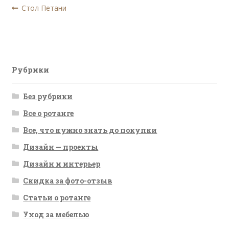
Навигация
Предыдущая
Стол Петани
запись:
по
записям
Рубрики
Без рубрики
Все о ротанге
Все, что нужно знать до покупки
Дизайн — проекты
Дизайн и интерьер
Скидка за фото-отзыв
Статьи о ротанге
Уход за мебелью