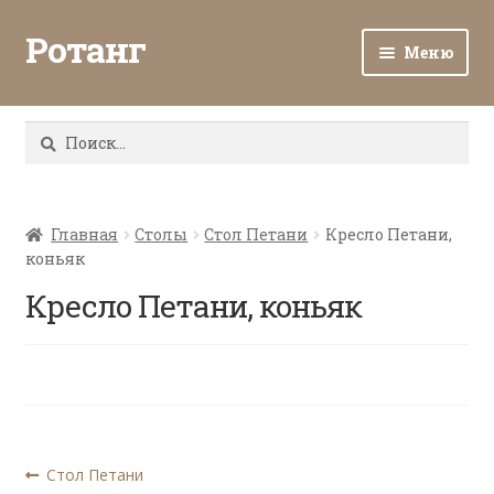
Ротанг
Меню
Разв
Каталог
вло
Найти:
мен
Доставка и оплата
Разв
О нас
вло
Главная
Столы
Стол Петани
Кресло Петани,
коньяк
мен
Разв
Все о ротанге
вло
Кресло Петани, коньяк
мен
Ротанг оптом
Контакты
Навигация
Предыдущая
Стол Петани