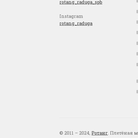
rotang_raduga_spb
Instagram
rotang_raduga
© 2011 – 2024,
Ротанг
. Плетёная м