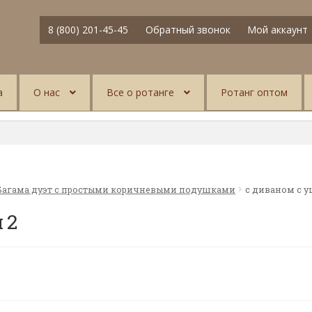
8 (800) 201-45-45
Обратный звонок
Мой аккаунт
а
О нас
Все о ротанге
Ротанг оптом
Багама дуэт с простыми коричневыми подушками
с диваном с 
 2