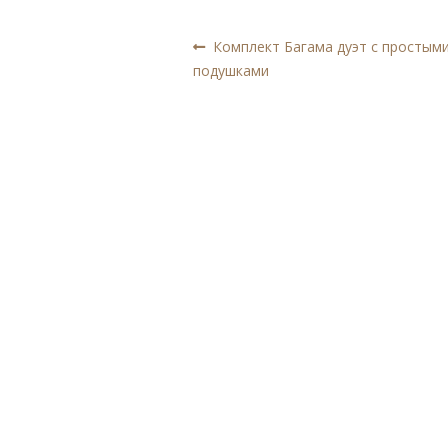
Навигация
Предыдущая
Комплект Багама дуэт с простым
запись:
подушками
по
записям