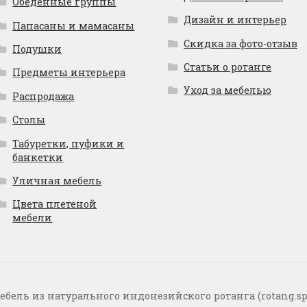
Обеденные группы
Дизайн и интерьер
Папасаны и мамасаны
Скидка за фото-отзыв
Подушки
Статьи о ротанге
Предметы интерьера
Уход за мебелью
Распродажа
Столы
Табуретки, пуфики и
банкетки
Уличная мебель
Цвета плетеной
мебели
ебель из натурального индонезийского ротанга (rotang.sp