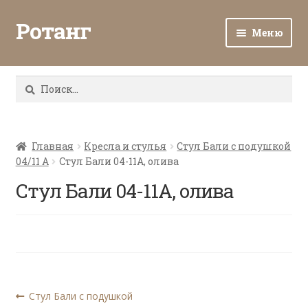
Ротанг
Меню
Разв
Каталог
вло
Найти:
мен
Доставка и оплата
Разв
О нас
вло
Главная
Кресла и стулья
Стул Бали с подушкой
04/11 A
Стул Бали 04-11А, олива
мен
Разв
Все о ротанге
вло
Стул Бали 04-11А, олива
мен
Ротанг оптом
Контакты
Навигация
Предыдущая
Стул Бали с подушкой