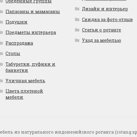
Обеденные группы
Дизайн и интерьер
Папасаны и мамасаны
Скидка за фото-отзыв
Подушки
Статьи о ротанге
Предметы интерьера
Уход за мебелью
Распродажа
Столы
Табуретки, пуфики и
банкетки
Уличная мебель
Цвета плетеной
мебели
ебель из натурального индонезийского ротанга (rotang.sp