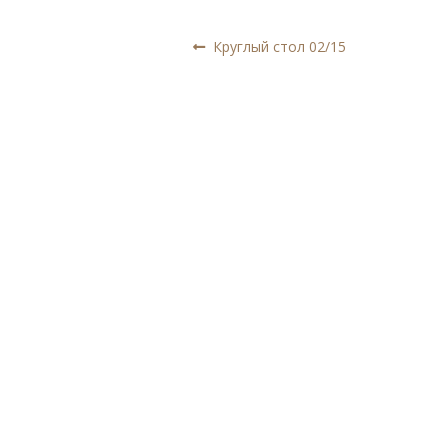
Навигация
Предыдущая
Круглый стол 02/15
запись:
по
записям