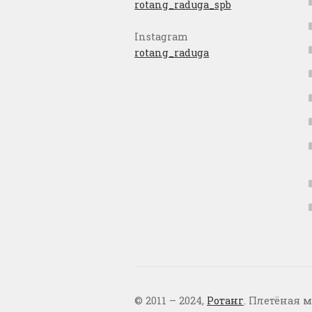
rotang_raduga_spb
Instagram
rotang_raduga
© 2011 – 2024,
Ротанг
. Плетёная м