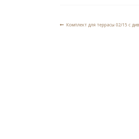
Навигация
Предыдущая
Комплект для террасы 02/15 с ди
запись:
по
записям