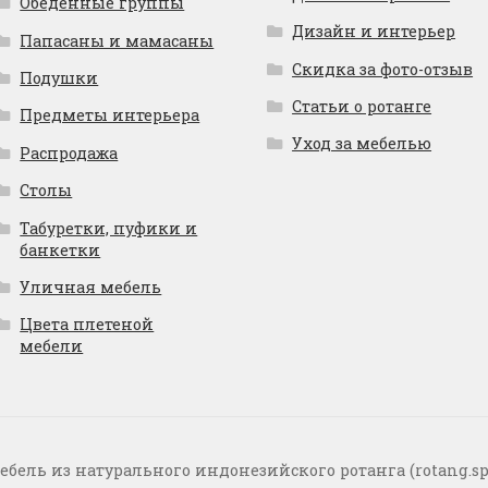
Обеденные группы
Дизайн и интерьер
Папасаны и мамасаны
Скидка за фото-отзыв
Подушки
Статьи о ротанге
Предметы интерьера
Уход за мебелью
Распродажа
Столы
Табуретки, пуфики и
банкетки
Уличная мебель
Цвета плетеной
мебели
ебель из натурального индонезийского ротанга (rotang.sp