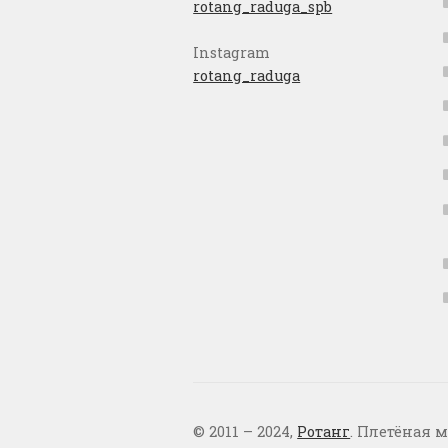
rotang_raduga_spb
Instagram
rotang_raduga
© 2011 – 2024,
Ротанг
. Плетёная м