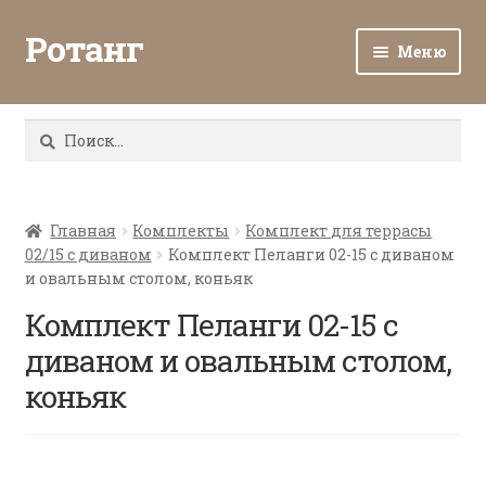
Ротанг
Меню
Разв
Каталог
вло
Найти:
мен
Доставка и оплата
Разв
О нас
вло
Главная
Комплекты
Комплект для террасы
02/15 с диваном
Комплект Пеланги 02-15 с диваном
мен
Разв
Все о ротанге
и овальным столом, коньяк
вло
мен
Комплект Пеланги 02-15 с
Ротанг оптом
диваном и овальным столом,
Контакты
коньяк