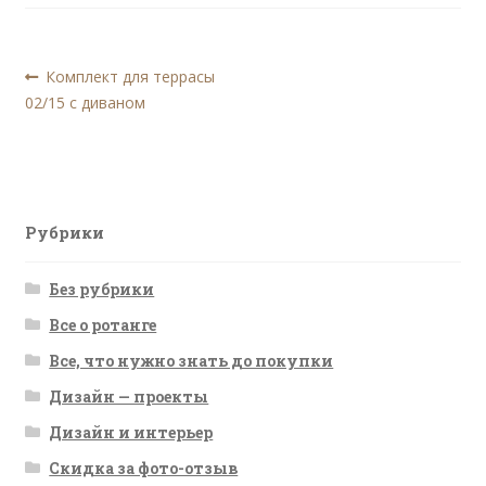
Навигация
Предыдущая
Комплект для террасы
запись:
02/15 с диваном
по
записям
Рубрики
Без рубрики
Все о ротанге
Все, что нужно знать до покупки
Дизайн — проекты
Дизайн и интерьер
Скидка за фото-отзыв