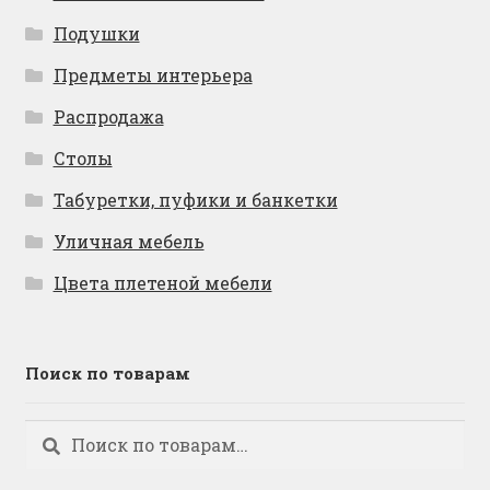
Подушки
Предметы интерьера
Распродажа
Столы
Табуретки, пуфики и банкетки
Уличная мебель
Цвета плетеной мебели
Поиск по товарам
Искать:
Поиск