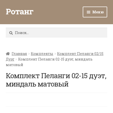
Ротанг
Меню
Разв
Каталог
вло
Найти:
мен
Доставка и оплата
Разв
О нас
вло
Главная
Комплекты
Комплект Пеланги 02/15
Дуэт
Комплект Пеланги 02-15 дуэт, миндаль
мен
Разв
Все о ротанге
матовый
вло
мен
Комплект Пеланги 02-15 дуэт,
Ротанг оптом
миндаль матовый
Контакты