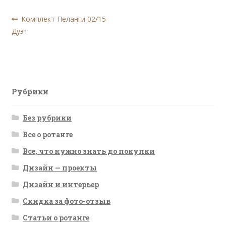
Навигация
Предыдущая
Комплект Пеланги 02/15
запись:
Дуэт
по
записям
Рубрики
Без рубрики
Все о ротанге
Все, что нужно знать до покупки
Дизайн — проекты
Дизайн и интерьер
Скидка за фото-отзыв
Статьи о ротанге