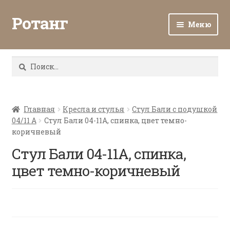
Ротанг
Меню
Разв
Каталог
вло
Найти:
мен
Доставка и оплата
Разв
О нас
вло
Главная
Кресла и стулья
Стул Бали с подушкой
04/11 A
Стул Бали 04-11А, спинка, цвет темно-
мен
Разв
Все о ротанге
коричневый
вло
мен
Стул Бали 04-11А, спинка,
Ротанг оптом
цвет темно-коричневый
Контакты