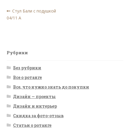
Навигация
Предыдущая
Стул Бали с подушкой
запись:
04/11 A
по
записям
Рубрики
Без рубрики
Все о ротанге
Все, что нужно знать до покупки
Дизайн — проекты
Дизайн и интерьер
Скидка за фото-отзыв
Статьи о ротанге