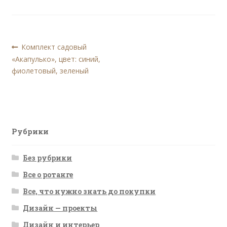
Навигация
Предыдущая
Комплект садовый
запись:
«Акапулько», цвет: синий,
по
фиолетовый, зеленый
записям
Рубрики
Без рубрики
Все о ротанге
Все, что нужно знать до покупки
Дизайн — проекты
Дизайн и интерьер