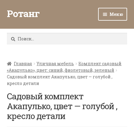
Ротанг
Меню
Разв
Каталог
вло
Найти:
мен
Доставка и оплата
Разв
О нас
вло
Главная
Уличная мебель
Комплект садовый
«Акапулько», цвет: синий, фиолетовый, зеленый
мен
Разв
Все о ротанге
Садовый комплект Акапулько, цвет — голубой ,
вло
кресло детали
мен
Ротанг оптом
Садовый комплект
Акапулько, цвет — голубой ,
Контакты
кресло детали