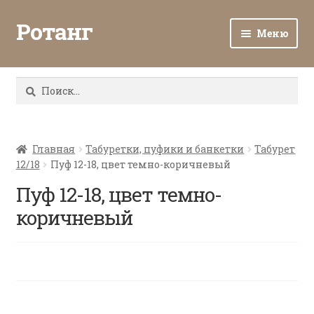
Ротанг
Меню
Разв
Каталог
вло
Найти:
мен
Доставка и оплата
Разв
О нас
вло
Главная
Табуретки, пуфики и банкетки
Табурет
12/18
Пуф 12-18, цвет темно-коричневый
мен
Разв
Все о ротанге
вло
Пуф 12-18, цвет темно-
мен
Ротанг оптом
коричневый
Контакты