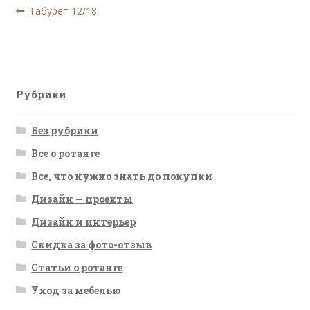
Навигация
Предыдущая
Табурет 12/18
запись:
по
записям
Рубрики
Без рубрики
Все о ротанге
Все, что нужно знать до покупки
Дизайн — проекты
Дизайн и интерьер
Скидка за фото-отзыв
Статьи о ротанге
Уход за мебелью