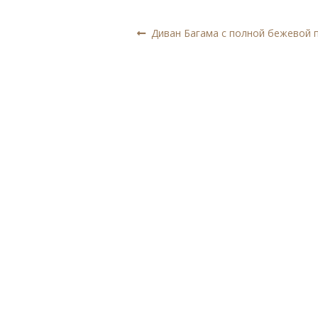
Навигация
Предыдущая
Диван Багама с полной бежевой 
запись:
по
записям