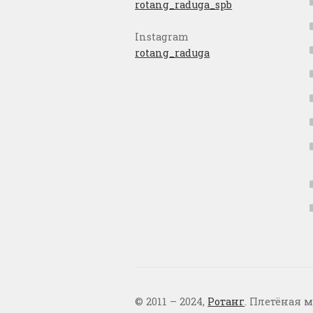
rotang_raduga_spb
Instagram
rotang_raduga
© 2011 – 2024,
Ротанг
. Плетёная м