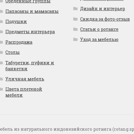
Обеденные группы
Дизайн и интерьер
Папасаны и мамасаны
Скидка за фото-отзыв
Подушки
Статьи о ротанге
Предметы интерьера
Уход за мебелью
Распродажа
Столы
Табуретки, пуфики и
банкетки
Уличная мебель
Цвета плетеной
мебели
ебель из натурального индонезийского ротанга (rotang.sp