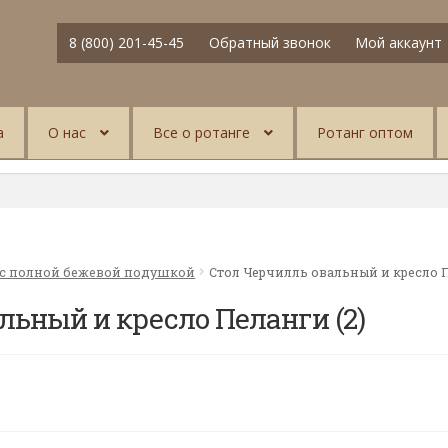
8 (800) 201-45-45
Обратный звонок
Мой аккаунт
а
О нас
Все о ротанге
Ротанг оптом
 с полной бежевой подушкой
Стол Черчилль овальный и кресло П
льный и кресло Пеланги (2)