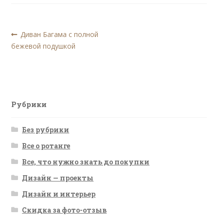
Навигация
Предыдущая
Диван Багама с полной
запись:
бежевой подушкой
по
записям
Рубрики
Без рубрики
Все о ротанге
Все, что нужно знать до покупки
Дизайн — проекты
Дизайн и интерьер
Скидка за фото-отзыв