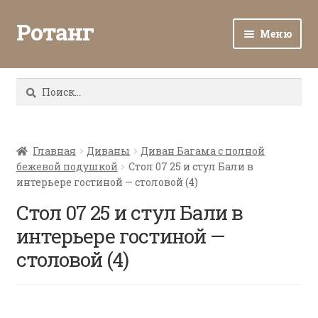
Ротанг
Меню
Разв
Каталог
вло
Найти:
мен
Доставка и оплата
Разв
О нас
вло
Главная
Диваны
Диван Багама с полной
бежевой подушкой
Стол 07 25 и стул Бали в
мен
Разв
Все о ротанге
интерьере гостиной — столовой (4)
вло
мен
Стол 07 25 и стул Бали в
Ротанг оптом
интерьере гостиной —
Контакты
столовой (4)