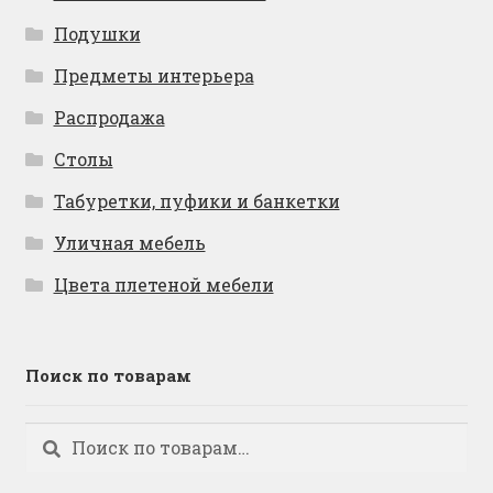
Подушки
Предметы интерьера
Распродажа
Столы
Табуретки, пуфики и банкетки
Уличная мебель
Цвета плетеной мебели
Поиск по товарам
Искать:
Поиск