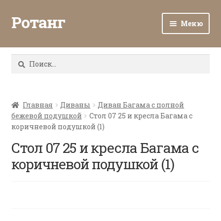
Ротанг
Меню
Разв
Каталог
вло
Найти:
мен
Доставка и оплата
Разв
О нас
вло
Главная
Диваны
Диван Багама с полной
бежевой подушкой
Стол 07 25 и кресла Багама с
мен
Разв
Все о ротанге
коричневой подушкой (1)
вло
мен
Стол 07 25 и кресла Багама с
Ротанг оптом
коричневой подушкой (1)
Контакты