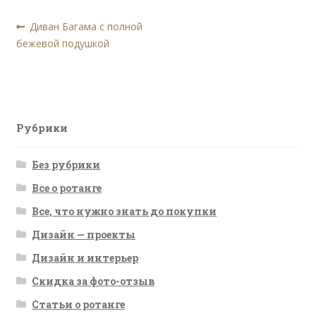
Навигация
Предыдущая
Диван Багама с полной
запись:
бежевой подушкой
по
записям
Рубрики
Без рубрики
Все о ротанге
Все, что нужно знать до покупки
Дизайн — проекты
Дизайн и интерьер
Скидка за фото-отзыв
Статьи о ротанге