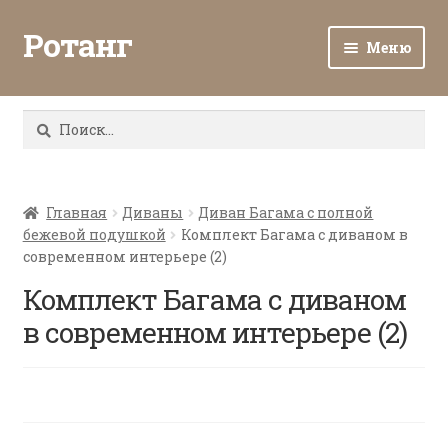
Ротанг
Меню
Разв
Каталог
вло
Найти:
мен
Доставка и оплата
Разв
О нас
вло
Главная
Диваны
Диван Багама с полной
бежевой подушкой
Комплект Багама с диваном в
мен
Разв
Все о ротанге
современном интерьере (2)
вло
мен
Комплект Багама с диваном
Ротанг оптом
в современном интерьере (2)
Контакты