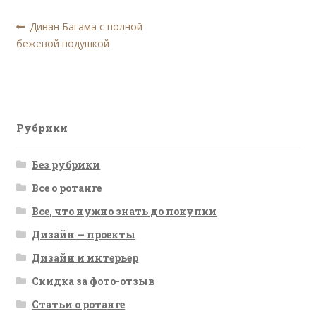
Навигация
Предыдущая
Диван Багама с полной
запись:
бежевой подушкой
по
записям
Рубрики
Без рубрики
Все о ротанге
Все, что нужно знать до покупки
Дизайн — проекты
Дизайн и интерьер
Скидка за фото-отзыв
Статьи о ротанге