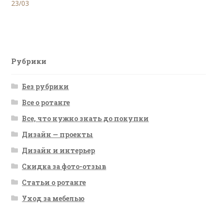
запись:
23/03
по
записям
Рубрики
Без рубрики
Все о ротанге
Все, что нужно знать до покупки
Дизайн — проекты
Дизайн и интерьер
Скидка за фото-отзыв
Статьи о ротанге
Уход за мебелью