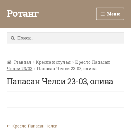
Ротанг
Меню
Разв
Каталог
вло
Найти:
мен
Доставка и оплата
Разв
О нас
вло
Главная
Кресла и стулья
Кресло Папасан
Челси 23/03
Папасан Челси 23-03, олива
мен
Разв
Все о ротанге
вло
Папасан Челси 23-03, олива
мен
Ротанг оптом
Контакты
Навигация
Предыдущая
Кресло Папасан Челси