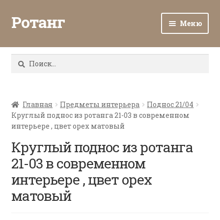
Ротанг
Меню
Разв
Каталог
вло
Найти:
мен
Доставка и оплата
Разв
О нас
вло
Главная
Предметы интерьера
Поднос 21/04
Круглый поднос из ротанга 21-03 в современном
мен
Разв
Все о ротанге
интерьере , цвет орех матовый
вло
мен
Круглый поднос из ротанга
Ротанг оптом
21-03 в современном
Контакты
интерьере , цвет орех
матовый