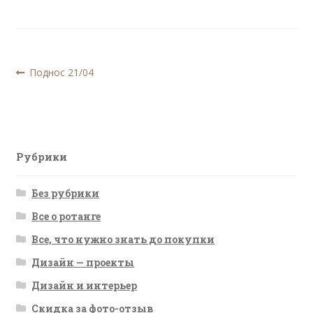
Навигация
Предыдущая
Поднос 21/04
запись:
по
записям
Рубрики
Без рубрики
Все о ротанге
Все, что нужно знать до покупки
Дизайн — проекты
Дизайн и интерьер
Скидка за фото-отзыв