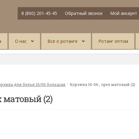
8 (800) 201-45-45
Обратный звонок
Мой аккаунт
а
О нас
Все о ротанге
Ротанг оптом
орзина для белья 16/06 большая
Корзина 16-06 , орех матовый (2)
х матовый (2)