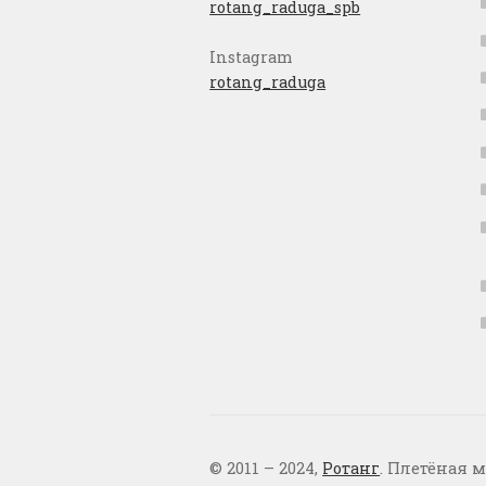
rotang_raduga_spb
Instagram
rotang_raduga
© 2011 – 2024,
Ротанг
. Плетёная м