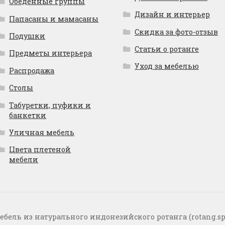
Обеденные группы
Дизайн и интерьер
Папасаны и мамасаны
Скидка за фото-отзыв
Подушки
Статьи о ротанге
Предметы интерьера
Уход за мебелью
Распродажа
Столы
Табуретки, пуфики и
банкетки
Уличная мебель
Цвета плетеной
мебели
ебель из натурального индонезийского ротанга (rotang.sp