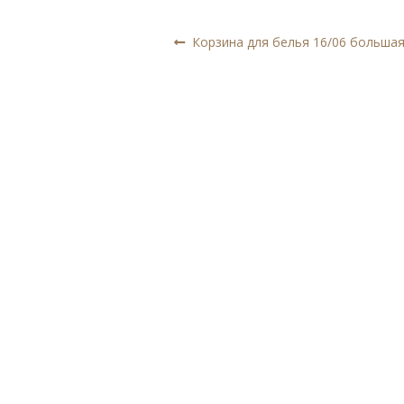
Навигация
Предыдущая
Корзина для белья 16/06 больша
запись:
по
записям